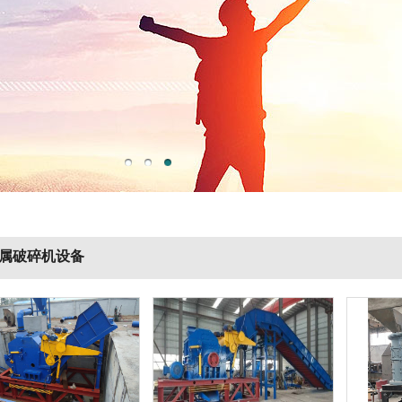
属破碎机设备