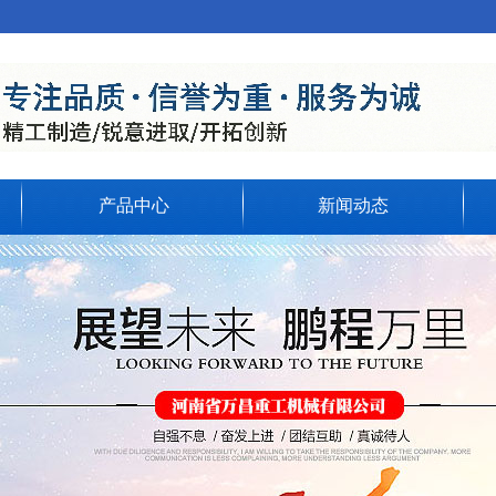
产品中心
新闻动态