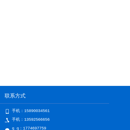
联系方式
手机：15890034561
手机：13592566656
q q：1774697759