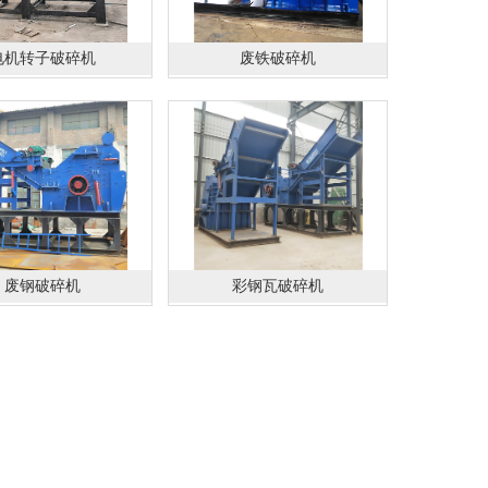
电机转子破碎机
废铁破碎机
废钢破碎机
彩钢瓦破碎机