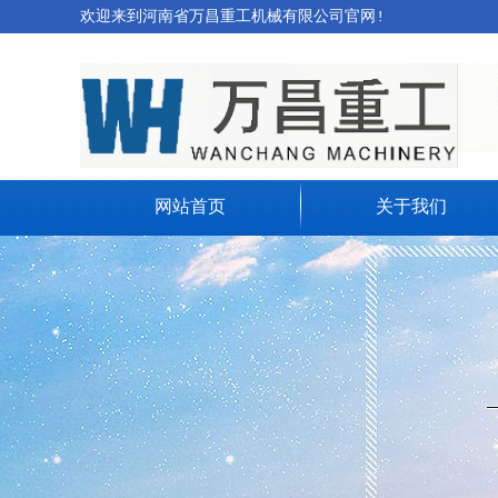
欢迎来到河南省万昌重工机械有限公司官网!
网站首页
关于我们