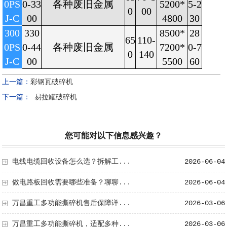
0PS
0-33
各种废旧金属
5200*
5-2
0
00
J-C
00
4800
30
300
330
8500*
28
65
110-
0PS
0-44
各种废旧金属
7200*
0-7
0
140
J-C
00
5500
60
上一篇：
彩钢瓦破碎机
下一篇：
易拉罐破碎机
您可能对以下信息感兴趣？
电线电缆回收设备怎么选？拆解工...
2026-06-04
做电路板回收需要哪些准备？聊聊...
2026-06-04
万昌重工多功能撕碎机售后保障详...
2026-03-06
万昌重工多功能撕碎机，适配多种...
2026-03-06