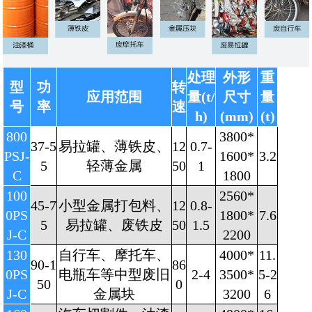
处理
外形
重
型
功
转
应用范围
量(t/
尺寸
量
号
率
速
h)
(mm)
(t)
800
3800*
37-5
易拉罐、薄铁皮、
12
0.7-
PSJ-
1600*
3.2
5
轻薄金属
50
1
C
1800
100
2560*
45-7
小型金属打包料、
12
0.8-
0PS
1800*
7.6
5
易拉罐、废铁皮
50
1.5
J-C
2200
130
自行车、摩托车、
4000*
11.
90-1
86
0PS
电瓶车等中型废旧
2-4
3500*
5-2
50
0
J-C
金属块
3200
6