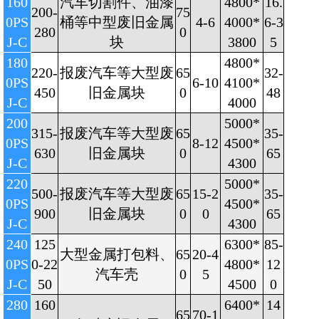
160
汽车切割件、油漆
4800*
16.
200-
75
0PS
桶等中型废旧金属
4-6
4000*
6-3
280
0
J-C
块
3800
5
180
4800*
220-
报废汽车等大型废
65
32-
0PS
6-10
4100*
450
旧金属块
0
48
J-C
4000
200
5000*
315-
报废汽车等大型废
65
35-
0PS
8-12
4500*
630
旧金属块
0
65
J-C
4300
220
5000*
500-
报废汽车等大型废
65
15-2
35-
0PS
4500*
900
旧金属块
0
0
65
J-C
4300
240
125
6300*
85-
大型金属打包料、
65
20-4
0PS
0-22
4800*
12
汽车壳
0
5
J-C
50
4500
0
280
160
6400*
14
65
70-1