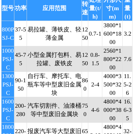
转
型号
功率
应用范围
量(t/
寸(m
量
速
h)
m)
(t)
3800*1
800P
37-5
易拉罐、薄铁皮、轻
12
0.7-1
600*18
3.2
SJ-C
5
薄金属
50
00
1000
2560*1
45-7
小型金属打包料、易
12
0.8-
PSJ-
800*22
7.6
5
拉罐、废铁皮
50
1.5
C
00
1300
自行车、摩托车、电
4000*3
11.
90-1
86
PSJ-
瓶车等中型废旧金属
2-4
500*32
5-2
50
0
C
块
00
6
1600
4800*4
16.
200-
汽车切割件、油漆桶
75
PSJ-
4-6
000*38
6-3
280
等中型废旧金属块
0
C
00
5
1800
4800*4
220-
报废汽车等大型废旧
65
32-