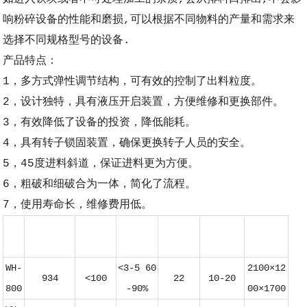
响粉碎设备的性能和磨损,可以根据不同物料的产量和需求来
选择不同规格型号的设备.
产品特点：
1，多方式弹性调节结构，可有效的控制了出料粒度。
2，设计独特，具有液压开启装置，方便维修和更换部件。
3，有效降低了设备的投资，降低能耗。
4，具有转子锁固装置，确保更换转子人员的安全。
5，45度进料斜道，保证进料更为方便。
6，粗破和细破合为一体，简化了流程。
7，使用寿命长，维修费用低。
型号
主轴转速
给料粒度
出料粒度
电机功率
生产能力
外型尺寸
规格
（r/min）
（mm）
（mm）
（kw）
（t/h）
（mm）
WH-
<3-5 60
2100×12
934
<100
22
10-20
800
-90%
00×1700