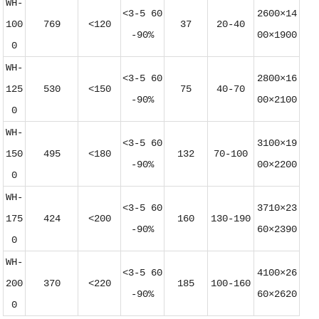
WH-
<3-5 60
2600×14
100
769
<120
37
20-40
-90%
00×1900
0
WH-
<3-5 60
2800×16
125
530
<150
75
40-70
-90%
00×2100
0
WH-
<3-5 60
3100×19
150
495
<180
132
70-100
-90%
00×2200
0
WH-
<3-5 60
3710×23
175
424
<200
160
130-190
-90%
60×2390
0
WH-
<3-5 60
4100×26
200
370
<220
185
100-160
-90%
60×2620
0